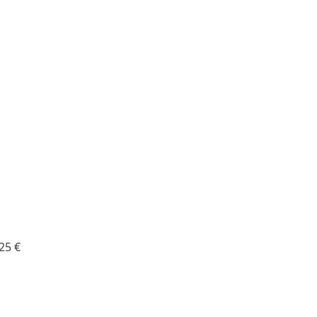
ая
Спеццена
25 €